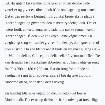
det, du søger! En væghængt seng er en smart detalje i alle
værelser og giver et stilrent look både om dagen og om natten.
Det er den perfekte løsning, hvis du skal bruge ekstra plads i
løbet af dagen og giver desuden et mere ryddeligt look. Det er
netop fordi, en væghængt seng lader dig pakke sengen væk i
løbet af dagen, så den ikke er i vejen i dine vågne timer. En
væghængt seng vil i stedet give en flot detalje, der ligner en reol
eller et skab. Du kan blandt andet finde en væghængt seng i All-
in-Wall-modellen, Concept-modellen eller Invento-modellen. De
kan desuden fås i forskellige størrelser, så du kan vælge en seng
fra 90 x 200 til 180 x 200 cm. Har du brug for at finde en
væghængt seng til dit soveværelse, så bør du tage ind forbi
Moderno.dk og finde den i deres udvalg.
En hjemlig følelse er vigtig for alle, og netop det forstår
Moderno.dk. Det er netop derfor, de har et udvalg af forskellige