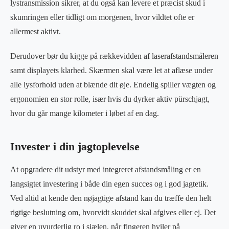
lystransmission sikrer, at du også kan levere et præcist skud i
skumringen eller tidligt om morgenen, hvor vildtet ofte er
allermest aktivt.
Derudover bør du kigge på rækkevidden af laserafstandsmåleren
samt displayets klarhed. Skærmen skal være let at aflæse under
alle lysforhold uden at blænde dit øje. Endelig spiller vægten og
ergonomien en stor rolle, især hvis du dyrker aktiv pürschjagt,
hvor du går mange kilometer i løbet af en dag.
Invester i din jagtoplevelse
At opgradere dit udstyr med integreret afstandsmåling er en
langsigtet investering i både din egen succes og i god jagtetik.
Ved altid at kende den nøjagtige afstand kan du træffe den helt
rigtige beslutning om, hvorvidt skuddet skal afgives eller ej. Det
giver en uvurderlig ro i sjælen, når fingeren hviler på