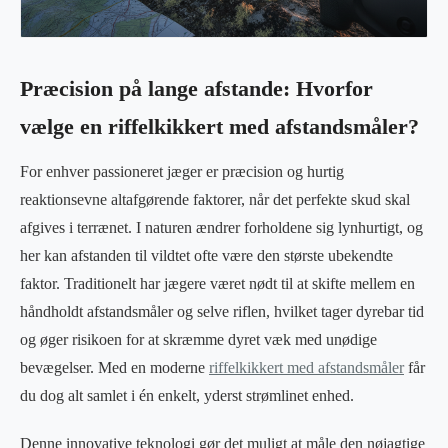
Præcision på lange afstande: Hvorfor
vælge en riffelkikkert med afstandsmåler?
For enhver passioneret jæger er præcision og hurtig
reaktionsevne altafgørende faktorer, når det perfekte skud skal
afgives i terrænet. I naturen ændrer forholdene sig lynhurtigt, og
her kan afstanden til vildtet ofte være den største ubekendte
faktor. Traditionelt har jægere været nødt til at skifte mellem en
håndholdt afstandsmåler og selve riflen, hvilket tager dyrebar tid
og øger risikoen for at skræmme dyret væk med unødige
bevægelser. Med en moderne
riffelkikkert med afstandsmåler
får
du dog alt samlet i én enkelt, yderst strømlinet enhed.
Denne innovative teknologi gør det muligt at måle den nøjagtige