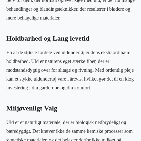
Selv for dem, der normalt oplever kløe med uld, er der nu mange
behandlinger og blandingsteknikker, der resulterer i blødere og
mere behagelige materialer.
Holdbarhed og Lang levetid
En af de største fordele ved uldundertøj er dens ekstraordinære
holdbarhed. Uld er naturens eget stærke fiber, der er
modstandsdygtig over for slitage og rivning. Med ordentlig pleje
kan et stykke uldundertøj vare i årevis, hvilket gør det til en klog
investering i din garderobe og din komfort.
Miljøvenligt Valg
Uld er et naturligt materiale, der er biologisk nedbrydeligt og
bæredygtigt. Det kræver ikke de samme kemiske processer som
syntetiske materialer, og det belaster derfor ikke miljøet på