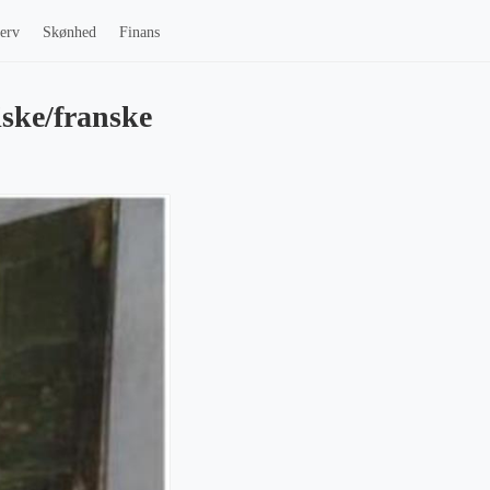
erv
Skønhed
Finans
iske/franske