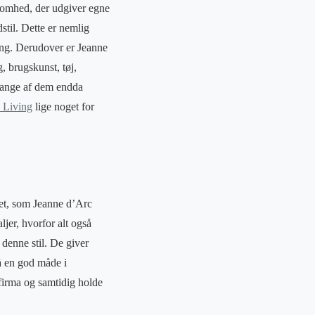
ksomhed, der udgiver egne
stil. Dette er nemlig
ving. Derudover er Jeanne
, brugskunst, tøj,
 mange af dem endda
 Living
lige noget for
det, som Jeanne d’Arc
jer, hvorfor alt også
 denne stil. De giver
på en god måde i
firma og samtidig holde