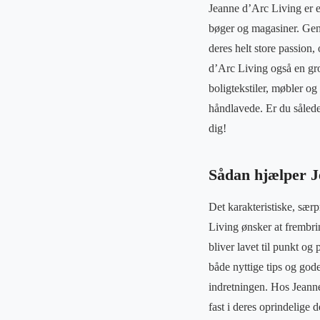
Jeanne d’Arc Living er e
bøger og magasiner. Genn
deres helt store passion,
d’Arc Living også en gros
boligtekstiler, møbler o
håndlavede. Er du sålede
dig!
Sådan hjælper J
Det karakteristiske, sær
Living ønsker at frembri
bliver lavet til punkt og
både nyttige tips og god
indretningen. Hos Jeanne
fast i deres oprindelige 