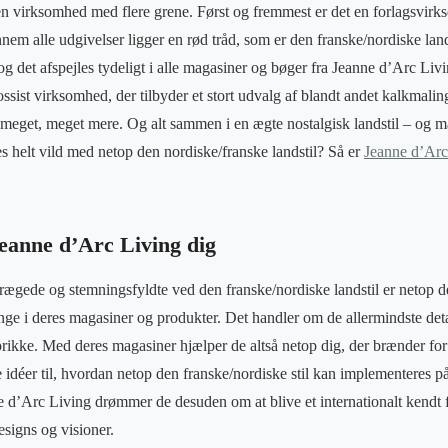
n virksomhed med flere grene. Først og fremmest er det en forlagsvir
em alle udgivelser ligger en rød tråd, som er den franske/nordiske land
 og det afspejles tydeligt i alle magasiner og bøger fra Jeanne d’Arc Li
sist virksomhed, der tilbyder et stort udvalg af blandt andet kalkmaling
g meget, meget mere. Og alt sammen i en ægte nostalgisk landstil – og
s helt vild med netop den nordiske/franske landstil? Så er
Jeanne d’Arc
eanne d’Arc Living dig
prægede og stemningsfyldte ved den franske/nordiske landstil er netop 
nge i deres magasiner og produkter. Det handler om de allermindste detal
 prikke. Med deres magasiner hjælper de altså netop dig, der brænder for
e idéer til, hvordan netop den franske/nordiske stil kan implementeres 
 d’Arc Living drømmer de desuden om at blive et internationalt kendt 
designs og visioner.