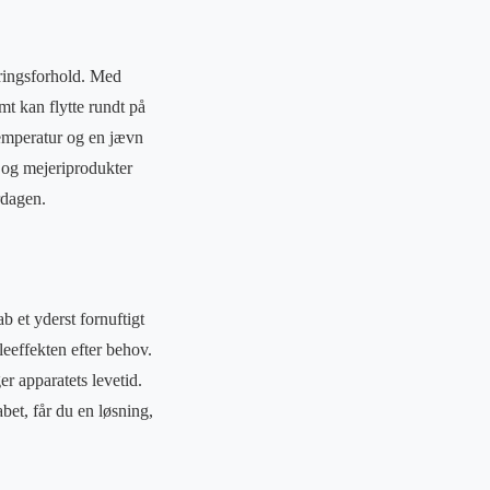
aringsforhold. Med
t kan flytte rundt på
temperatur og en jævn
er og mejeriprodukter
rdagen.
b et yderst fornuftigt
leeffekten efter behov.
r apparatets levetid.
bet, får du en løsning,