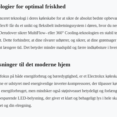
logier for optimal friskhed
anceret teknologi i deres køleskabe for at sikre de absolut bedste opbev
x® får du et unikt og fleksibelt indretningssystem i døren, hvor du nem
Derudover sikrer MultiFlow- eller 360° Cooling-teknologien en stabil 
t. Dette forhindrer, at dine råvarer udtørrer, og sikrer, at dine grøntsag
ant længere tid. Det betyder mindre madspild og færre indkøbsture i hve
sninger til det moderne hjem
rt fokus på både energiforbrug og bæredygtighed, er et Electrolux køleska
e er udstyret med energivenlige inverter-kompressorer, der tilpasser kø
 energiforbruget, men mindsker også støjniveauet betydeligt og forlænge
parende LED-belysning, der giver et klart og behageligt lys i hele ska
et og din elregning.