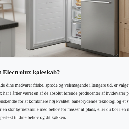
t Electrolux køleskab?
de dine madvarer friske, sprøde og velsmagende i længere tid, er valget
x har i årtier været en af de absolut førende producenter af hvidevarer 
nskendte for at kombinere høj kvalitet, banebrydende teknologi og et st
 en stor børnefamilie med behov for masser af plads, eller du bor i en m
perfekt til dine behov og dit køkken.