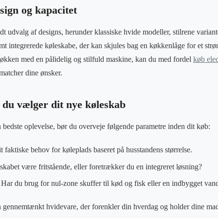
esign og kapacitet
dt udvalg af designs, herunder klassiske hvide modeller, stilrene varianter
amt integrerede køleskabe, der kan skjules bag en køkkenlåge for et strø
køkken med en pålidelig og stilfuld maskine, kan du med fordel
køb ele
matcher dine ønsker.
 du vælger dit nye køleskab
en bedste oplevelse, bør du overveje følgende parametre inden dit køb:
t faktiske behov for køleplads baseret på husstandens størrelse.
kabet være fritstående, eller foretrækker du en integreret løsning?
Har du brug for nul-zone skuffer til kød og fisk eller en indbygget van
n gennemtænkt hvidevare, der forenkler din hverdag og holder dine mad