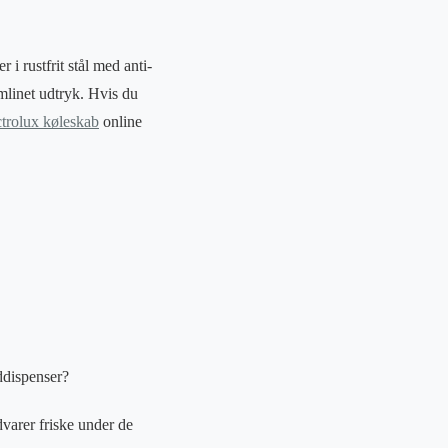
 i rustfrit stål med anti-
mlinet udtryk. Hvis du
ctrolux køleskab
online
ddispenser?
varer friske under de