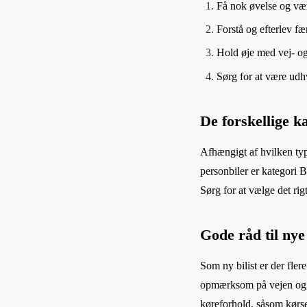
Få nok øvelse og vær
Forstå og efterlev fæ
Hold øje med vej- og 
Sørg for at være udh
De forskellige k
Afhængigt af hvilken type
personbiler er kategori B
Sørg for at vælge det rig
Gode råd til nye 
Som ny bilist er der fler
opmærksom på vejen og t
køreforhold, såsom kørsel