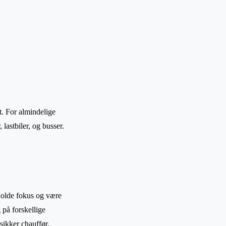
t. For almindelige
lastbiler, og busser.
 holde fokus og være
på forskellige
sikker chauffør.