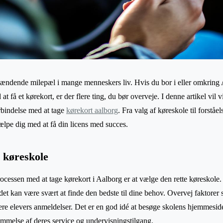
pændende milepæl i mange menneskers liv. Hvis du bor i eller omkring 
 få et kørekort, er der flere ting, du bør overveje. I denne artikel vil v
rbindelse med at tage
kørekort aalborg
. Fra valg af køreskole til forståel
jælpe dig med at få din licens med succes.
e køreskole
processen med at tage kørekort i Aalborg er at vælge den rette køreskol
det kan være svært at finde den bedste til dine behov. Overvej faktorer s
ere elevers anmeldelser. Det er en god idé at besøge skolens hjemmesid
nemmelse af deres service og undervisningstilgang.