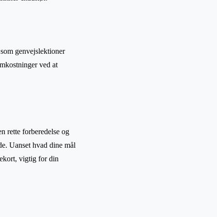
r som genvejslektioner
 omkostninger ved at
n rette forberedelse og
åde. Uanset hvad dine mål
ekort, vigtig for din