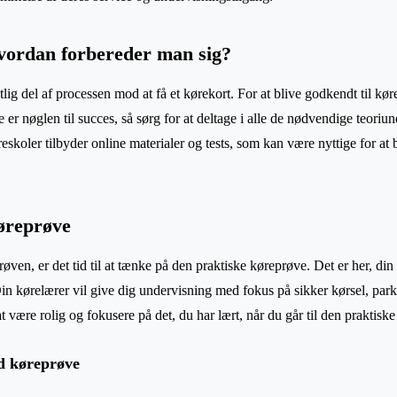
vordan forbereder man sig?
ig del af processen mod at få et kørekort. For at blive godkendt til kø
 er nøglen til succes, så sørg for at deltage i alle de nødvendige teoriu
skoler tilbyder online materialer og tests, som kan være nyttige for at 
øreprøve
øven, er det tid til at tænke på den praktiske køreprøve. Det er her, din 
Din kørelærer vil give dig undervisning med fokus på sikker kørsel, par
at være rolig og fokusere på det, du har lært, når du går til den praktisk
ld køreprøve