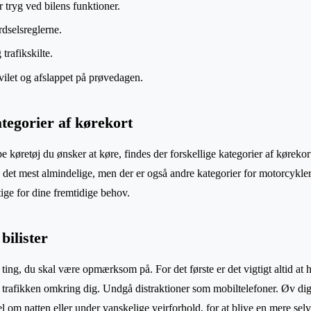
 tryg ved bilens funktioner.
rdselsreglerne.
trafikskilte.
vilet og afslappet på prøvedagen.
ategorier af kørekort
 køretøj du ønsker at køre, findes der forskellige kategorier af kørekor
 det mest almindelige, men der er også andre kategorier for motorcykler, 
tige for dine fremtidige behov.
bilister
e ting, du skal være opmærksom på. For det første er det vigtigt altid at
rafikken omkring dig. Undgå distraktioner som mobiltelefoner. Øv dig 
 om natten eller under vanskelige vejrforhold, for at blive en mere selv