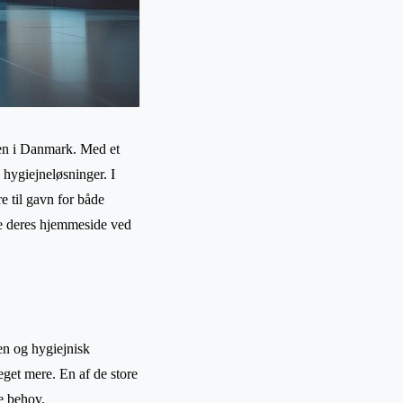
hen i Danmark. Med et
 hygiejneløsninger. I
e til gavn for både
ge deres hjemmeside ved
en og hygiejnisk
get mere. En af de store
te behov.