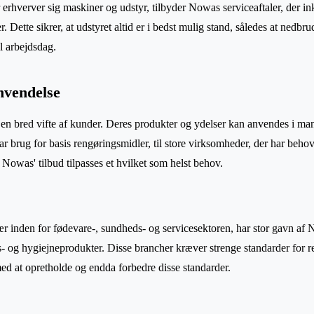
 erhverver sig maskiner og udstyr, tilbyder Nowas serviceaftaler, der i
r. Dette sikrer, at udstyret altid er i bedst mulig stand, således at nedbr
vl arbejdsdag.
nvendelse
en bred vifte af kunder. Deres produkter og ydelser kan anvendes i mang
 har brug for basis rengøringsmidler, til store virksomheder, der har beho
Nowas' tilbud tilpasses et hvilket som helst behov.
 inden for fødevare-, sundheds- og servicesektoren, har stor gavn af 
s- og hygiejneprodukter. Disse brancher kræver strenge standarder for r
d at opretholde og endda forbedre disse standarder.