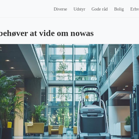
Diverse
Udstyr
Gode råd
Bolig
Erhv
behøver at vide om nowas