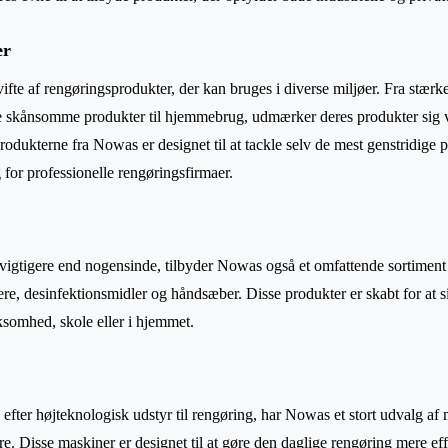
er
fte af rengøringsprodukter, der kan bruges i diverse miljøer. Fra stærke,
re skånsomme produkter til hjemmebrug, udmærker deres produkter sig v
rodukterne fra Nowas er designet til at tackle selv de mest genstridige p
g for professionelle rengøringsfirmaer.
r vigtigere end nogensinde, tilbyder Nowas også et omfattende sortiment
re, desinfektionsmidler og håndsæber. Disse produkter er skabt for at si
rksomhed, skole eller i hjemmet.
 efter højteknologisk udstyr til rengøring, har Nowas et stort udvalg a
e. Disse maskiner er designet til at gøre den daglige rengøring mere ef