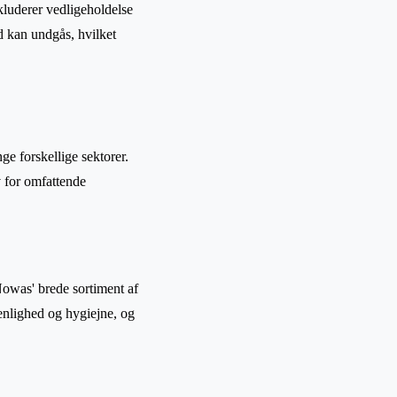
nkluderer vedligeholdelse
ud kan undgås, hvilket
e forskellige sektorer.
v for omfattende
Nowas' brede sortiment af
enlighed og hygiejne, og