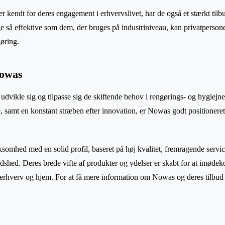
kendt for deres engagement i erhvervslivet, har de også et stærkt tilbud
ge så effektive som dem, der bruges på industriniveau, kan privatperson
øring.
Nowas
udvikle sig og tilpasse sig de skiftende behov i rengørings- og hygiejn
ce, samt en konstant stræben efter innovation, er Nowas godt positioneret 
ksomhed med en solid profil, baseret på høj kvalitet, fremragende servic
edshed. Deres brede vifte af produkter og ydelser er skabt for at imø
 erhverv og hjem. For at få mere information om Nowas og deres tilbud