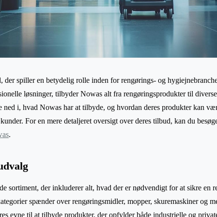
der spiller en betydelig rolle inden for rengørings- og hygiejnebranc
sionelle løsninger, tilbyder Nowas alt fra rengøringsprodukter til diverse
ke ned i, hvad Nowas har at tilbyde, og hvordan deres produkter kan vær
kunder. For en mere detaljeret oversigt over deres tilbud, kan du besø
as
.
udvalg
 sortiment, der inkluderer alt, hvad der er nødvendigt for at sikre en r
ategorier spænder over rengøringsmidler, mopper, skuremaskiner og me
s evne til at tilbyde produkter, der opfylder både industrielle og priva